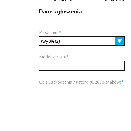
Dane zgłoszenia
Producent
*
Model sprzętu
*
Opis uszkodzenia / usterki (
0
/2000 znaków)
*