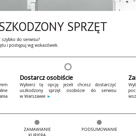
SZKODZONY SPRZĘT
yć szybko do serwisu?
ętu i postępuj wg wskazówek.
Dostarcz osobiście
Za
erem
Wybierz tę opcję jeżeli chcesz dostarczyć
Wyb
ine
uszkodzony sprzęt osobiście do serwisu
po
ania
w Warszawie
►
wsz
ZAMAWIANIE
PODSUMOWANIE
KURIERA